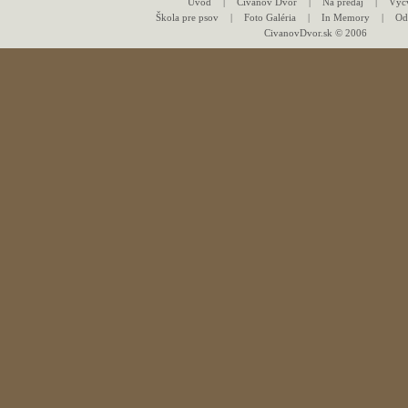
Úvod
|
Civáňov Dvor
|
Na predaj
|
Výc
Škola pre psov
|
Foto Galéria
|
In Memory
|
Od
CivanovDvor.sk © 2006