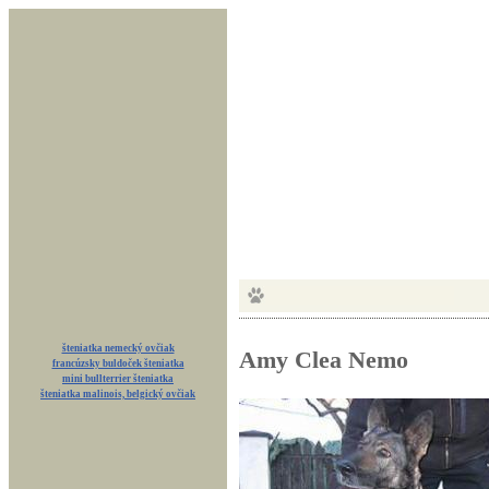
šteniatka nemecký ovčiak
Amy Clea Nemo
francúzsky buldoček šteniatka
mini bullterrier šteniatka
šteniatka malinois, belgický ovčiak